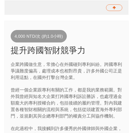
4,000 NTD/次 (約1.0小時)
提升跨國智財競爭力
企業跨國做生意，常擔心在外國碰到專利糾紛。跨國專利
爭議難度偏高，處理成本也相對昂貴，許多外國公司正是
利用這點，在國外打擊台灣企業。
曾經一個企業跟專利有關的工作，都是我的業務範圍。對
外我曾經與知名大企業打跨國專利訴訟勝訴，也處理過金
額龐大的專利授權合約，包括後續的履約管理。對內我建
置各種智財相關的流程與系統，包括從頭建置海外專利部
門，並規劃其與企總專利部門的權責分工與協作機制。
在此過程中，我接觸到許多優秀的外國律師與外國企業，