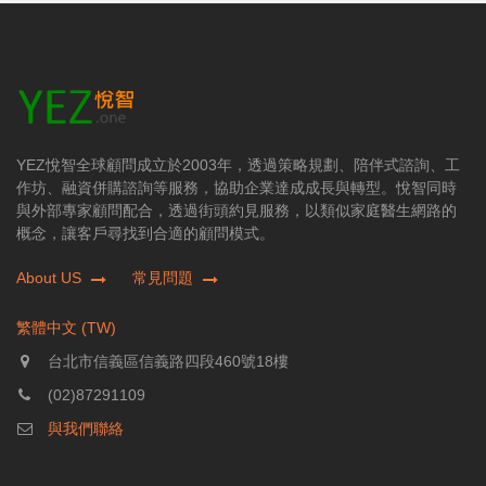
YEZ悅智全球顧問成立於2003年，透過策略規劃、陪伴式諮詢、工
作坊、融資併購諮詢等服務，協助企業達成成長與轉型。悅智同時
與外部專家顧問配合，透過街頭約見服務，以類似家庭醫生網路的
概念，讓客戶尋找到合適的顧問模式。
About US
常見問題
繁體中文 (TW)
台北市信義區信義路四段460號18樓
(02)87291109
與我們聯絡