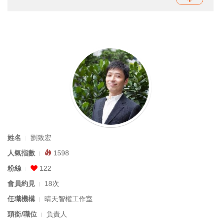
姓名
劉致宏
人氣指數
1598
粉絲
122
會員約見
18次
任職機構
晴天智權工作室
頭銜/職位
負責人