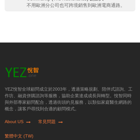
不用歐洲分公司也可跨境銷售到歐洲電商通路。
YEZ悅智全球顧問成立於2003年，透過策略規劃、陪伴式諮詢、工
作坊、融資併購諮詢等服務，協助企業達成成長與轉型。悅智同時
與外部專家顧問配合，透過街頭約見服務，以類似家庭醫生網路的
概念，讓客戶尋找到合適的顧問模式。
About US
常見問題
繁體中文 (TW)