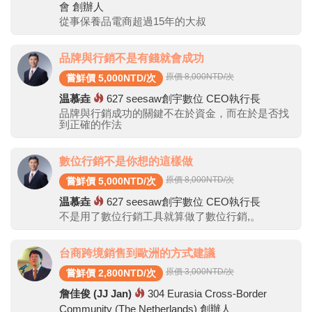
會 創辦人
從事保養品電商超過15年的大叔
品牌與行銷不是有錢就會成功
原價 8,000
NTD/次
嘗鮮價 5,000NTD/次
温慕垚
627
seesaw創宇數位 CEO執行長
品牌與行銷成功的關鍵不在於資金，而在於是否找
到正確的作法
數位行銷不是你想的這樣做
原價 8,000
NTD/次
嘗鮮價 5,000NTD/次
温慕垚
627
seesaw創宇數位 CEO執行長
不是用了數位行銷工具就算做了數位行銷,。
台商跨境銷售到歐洲的方式建議
原價 3,000
NTD/次
嘗鮮價 2,800NTD/次
詹佳俊 (JJ Jan)
304
Eurasia Cross-Border
Community (The Netherlands) 創辦人