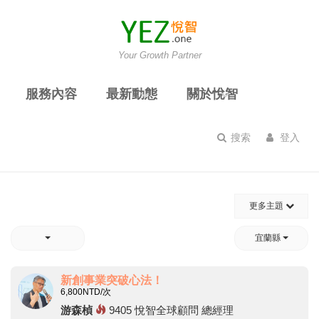
Your Growth Partner
服務內容
最新動態
關於悅智
搜索
登入
更多主題
宜蘭縣
新創事業突破心法！
6,800
NTD/次
游森楨
9405
悅智全球顧問 總經理