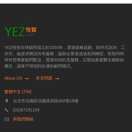
YEZ悅智全球顧問成立於2003年，透過策略規劃、陪伴式諮詢、工
作坊、融資併購諮詢等服務，協助企業達成成長與轉型。悅智同時
與外部專家顧問配合，透過街頭約見服務，以類似家庭醫生網路的
概念，讓客戶尋找到合適的顧問模式。
About US
常見問題
繁體中文 (TW)
台北市信義區信義路四段460號18樓
(02)87291109
與我們聯絡