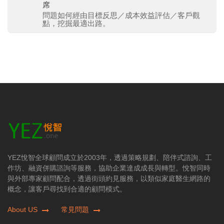
席
問題如何經由目標反思／成本效益評估／客戶觀
點，挖掘最適出路。
YEZ悅智全球顧問成立於2003年，透過策略規劃、陪伴式諮詢、工
作坊、融資併購諮詢等服務，協助企業達成成長與轉型。悅智同時
與外部專家顧問配合，透過街頭約見服務，以類似家庭醫生網路的
概念，讓客戶尋找到合適的顧問模式。
About US
常見問題