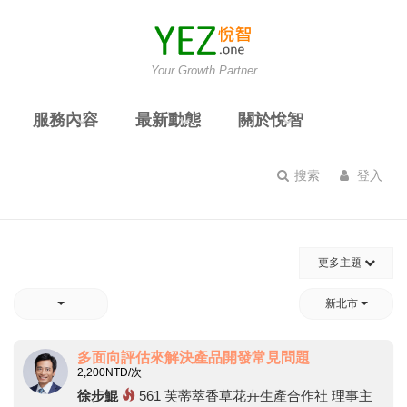
Your Growth Partner
服務內容
最新動態
關於悅智
搜索
登入
更多主題
新北市
多面向評估來解決產品開發常見問題
2,200
NTD/次
徐步鯤
561
芙蒂萃香草花卉生產合作社 理事主