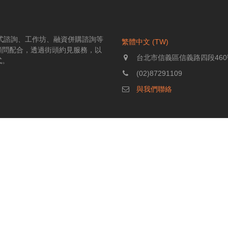
伴式諮詢、工作坊、融資併購諮詢等
繁體中文 (TW)
顧問配合，透過街頭約見服務，以
台北市信義區信義路四段460
式。
(02)87291109
與我們聯絡