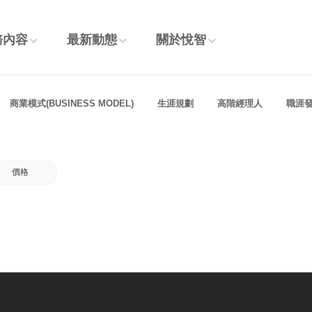
務內容
最新動態
關於悅智
商業模式(BUSINESS MODEL)
生涯規劃
高階經理人
職涯
價格