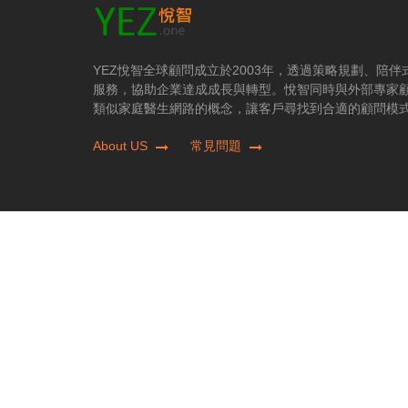
YEZ悅智全球顧問成立於2003年，透過策略規劃、陪
服務，協助企業達成成長與轉型。悅智同時與外部專家
類似家庭醫生網路的概念，讓客戶尋找到合適的顧問模
About US
常見問題