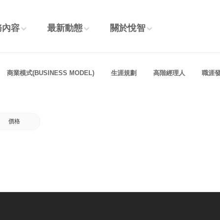
務內容
最新動態
關於悅智
商業模式(BUSINESS MODEL)
生涯規劃
高階經理人
職涯
價格