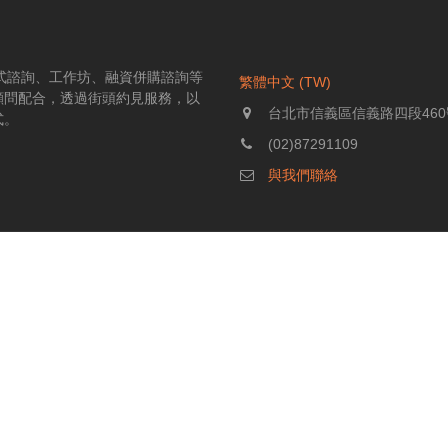
伴式諮詢、工作坊、融資併購諮詢等
繁體中文 (TW)
顧問配合，透過街頭約見服務，以
台北市信義區信義路四段460
式。
(02)87291109
與我們聯絡