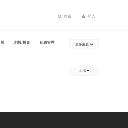
搜索
登入
發展
創投/投資
組織管理
更多主題
上海