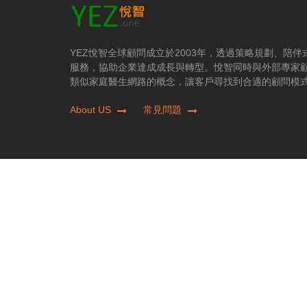
YEZ悅智全球顧問成立於2003年，透過策略規劃、陪
服務，協助企業達成成長與轉型。悅智同時與外部專家
類似家庭醫生網路的概念，讓客戶尋找到合適的顧問模
About US
常見問題