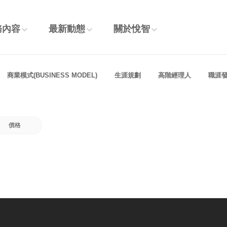
務內容
最新動態
關於悅智
商業模式(BUSINESS MODEL)
生涯規劃
高階經理人
職涯
價格