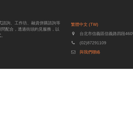
伴式諮詢、工作坊、融資併購諮詢等
繁體中文 (TW)
顧問配合，透過街頭約見服務，以
台北市信義區信義路四段460
式。
(02)87291109
與我們聯絡