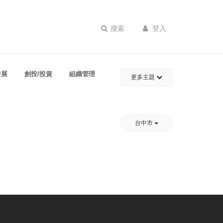
搜索
登入
發展
創投/投資
組織管理
更多主題
台中市