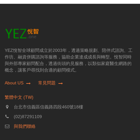
YEZ悅智全球顧問成立於2003年，透過策略規劃、陪伴式諮詢、工
作坊、融資併購諮詢等服務，協助企業達成成長與轉型。悅智同時
與外部專家顧問配合，透過街頭約見服務，以類似家庭醫生網路的
概念，讓客戶尋找到合適的顧問模式。
About US
常見問題
繁體中文 (TW)
台北市信義區信義路四段460號18樓
(02)87291109
與我們聯絡