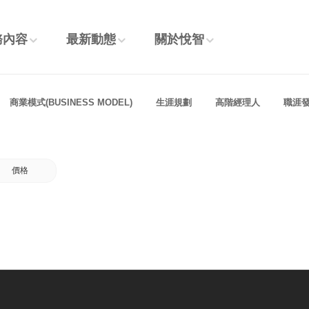
務內容
最新動態
關於悅智
商業模式(BUSINESS MODEL)
生涯規劃
高階經理人
職涯
價格