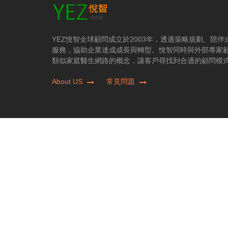
YEZ悅智全球顧問成立於2003年，透過策略規劃、陪
服務，協助企業達成成長與轉型。悅智同時與外部專家
類似家庭醫生網路的概念，讓客戶尋找到合適的顧問模
About US
常見問題