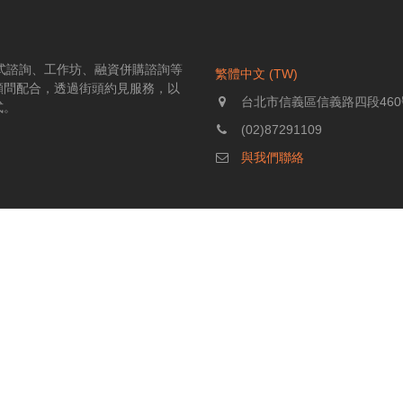
伴式諮詢、工作坊、融資併購諮詢等
繁體中文 (TW)
顧問配合，透過街頭約見服務，以
台北市信義區信義路四段460
式。
(02)87291109
與我們聯絡