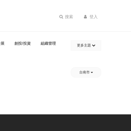
搜索
登入
發展
創投/投資
組織管理
更多主題
台南市