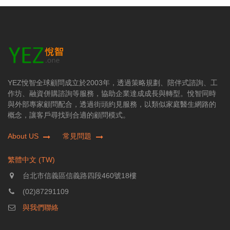
YEZ悅智全球顧問成立於2003年，透過策略規劃、陪伴式諮詢、工
作坊、融資併購諮詢等服務，協助企業達成成長與轉型。悅智同時
與外部專家顧問配合，透過街頭約見服務，以類似家庭醫生網路的
概念，讓客戶尋找到合適的顧問模式。
About US
常見問題
繁體中文 (TW)
台北市信義區信義路四段460號18樓
(02)87291109
與我們聯絡