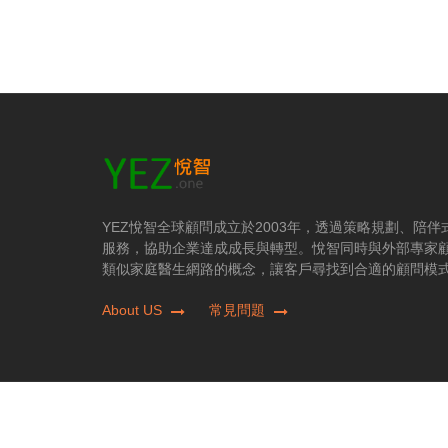
YEZ悅智全球顧問成立於2003年，透過策略規劃、陪
服務，協助企業達成成長與轉型。悅智同時與外部專家
類似家庭醫生網路的概念，讓客戶尋找到合適的顧問模
About US
常見問題