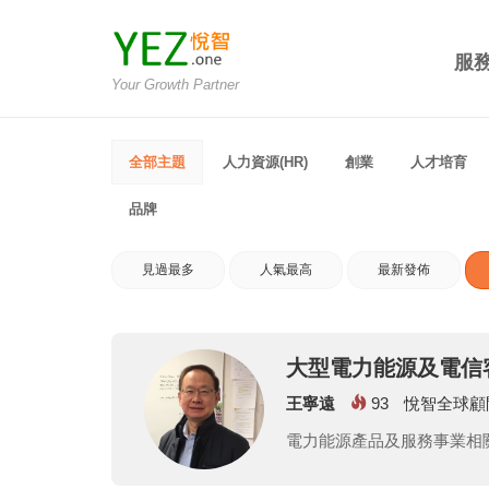
服
Your Growth Partner
全部主題
人力資源(HR)
創業
人才培育
品牌
見過最多
人氣最高
最新發佈
大型電力能源及電信
王寧遠
93
悅智全球顧
電力能源產品及服務事業相