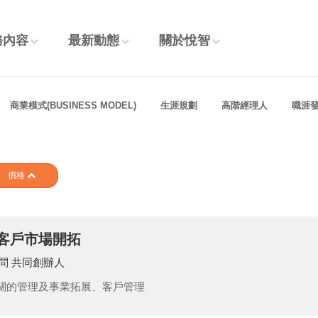
務內容
最新動態
關於悅智
商業模式(BUSINESS MODEL)
生涯規劃
高階經理人
職涯
價格
客戶市場開拓
問 共同創辦人
關的管理及事業拓展、客戶管理