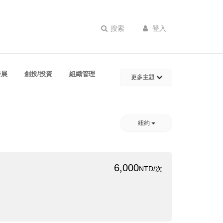
搜索
登入
發展
創投/投資
組織管理
更多主題
紐約
6,000
NTD/次