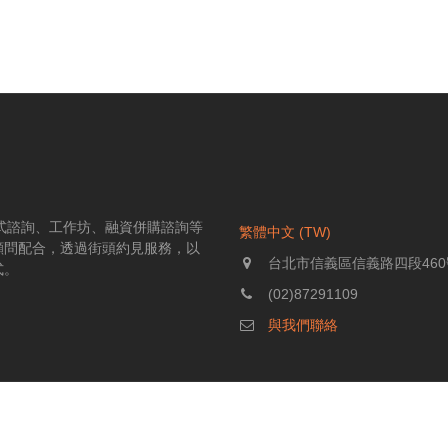
伴式諮詢、工作坊、融資併購諮詢等
繁體中文 (TW)
顧問配合，透過街頭約見服務，以
台北市信義區信義路四段460
式。
(02)87291109
與我們聯絡