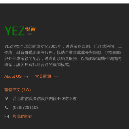
YEZ悅智全球顧問成立於2003年，透過策略規劃、陪伴式諮詢、工
作坊、融資併購諮詢等服務，協助企業達成成長與轉型。悅智同時
與外部專家顧問配合，透過街頭約見服務，以類似家庭醫生網路的
概念，讓客戶尋找到合適的顧問模式。
About US
常見問題
繁體中文 (TW)
台北市信義區信義路四段460號18樓
(02)87291109
與我們聯絡