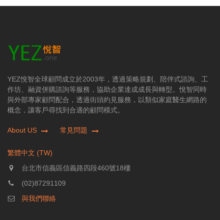
YEZ悅智全球顧問成立於2003年，透過策略規劃、陪伴式諮詢、工
作坊、融資併購諮詢等服務，協助企業達成成長與轉型。悅智同時
與外部專家顧問配合，透過街頭約見服務，以類似家庭醫生網路的
概念，讓客戶尋找到合適的顧問模式。
About US
常見問題
繁體中文 (TW)
台北市信義區信義路四段460號18樓
(02)87291109
與我們聯絡