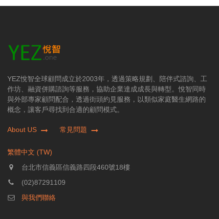
YEZ悅智全球顧問成立於2003年，透過策略規劃、陪伴式諮詢、工
作坊、融資併購諮詢等服務，協助企業達成成長與轉型。悅智同時
與外部專家顧問配合，透過街頭約見服務，以類似家庭醫生網路的
概念，讓客戶尋找到合適的顧問模式。
About US
常見問題
繁體中文 (TW)
台北市信義區信義路四段460號18樓
(02)87291109
與我們聯絡