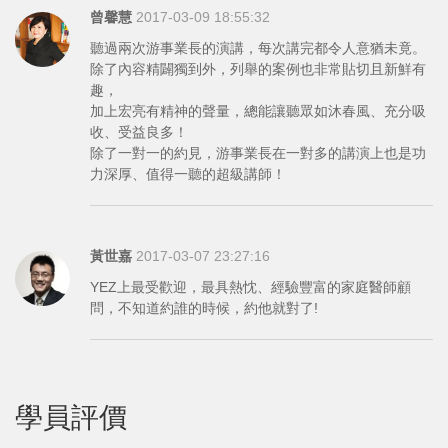
曾馨慧
2017-03-09 18:55:32
聽過兩次游事業長的演講，每次講完都令人意猶未竟。
除了內容精闢獨到外，列舉的案例也非常貼切且新鮮有
趣，
加上宏亮有精神的聲量，總能讓聽眾如沐春風、充分吸
收、受益良多！
除了一對一的約見，游事業長在一對多的講演上也是功
力深厚、值得一聽的超級講師！
黃世嘉
2017-03-07 23:27:16
YEZ上最受歡迎，最具熱忱、經驗豐富的家庭醫師顧
問，不知道約誰的時候，約他就對了!
學員評價