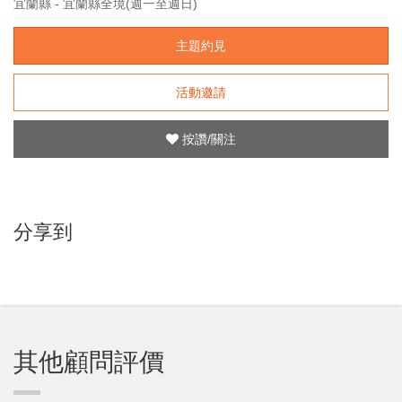
宜蘭縣 - 宜蘭縣全境(週一至週日)
主題約見
活動邀請
按讚/關注
分享到
其他顧問評價