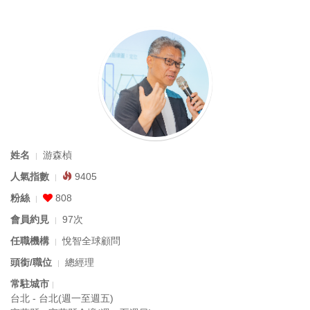
姓名
游森楨
人氣指數
9405
粉絲
808
會員約見
97次
任職機構
悅智全球顧問
頭銜/職位
總經理
常駐城市
台北 - 台北(週一至週五)