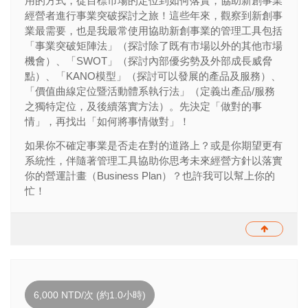
用的方式，從目標市場的定位到如何落實，協助新創事業
經營者進行事業突破探討之旅！這些年來，觀察到新創事
業最需要，也是我最常使用協助新創事業的管理工具包括
「事業突破矩陣法」（探討除了既有市場以外的其他市場
機會）、「
SWOT
」（探討內部優劣勢及外部成長威脅
點）、「
KANO
模型」（探討可以發展的產品及服務）、
「價值曲線定位暨活動體系執行法」（定義出產品
/
服務
之獨特定位，及後續落實方法）。先決定「做對的事
情」，再找出「如何將事情做對」！
如果你不確定事業是否走在對的道路上？或是你期望更有
系統性，伴隨著管理工具協助你思考未來經營方針以落實
你的營運計畫（
Business Plan
）？也許我可以幫上你的
忙！
6,000 NTD/次 (約1.0小時)