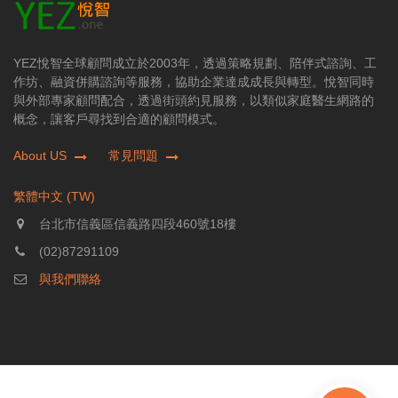
YEZ悅智全球顧問成立於2003年，透過策略規劃、陪伴式諮詢、工
作坊、融資併購諮詢等服務，協助企業達成成長與轉型。悅智同時
與外部專家顧問配合，透過街頭約見服務，以類似家庭醫生網路的
概念，讓客戶尋找到合適的顧問模式。
About US
常見問題
繁體中文 (TW)
台北市信義區信義路四段460號18樓
(02)87291109
與我們聯絡