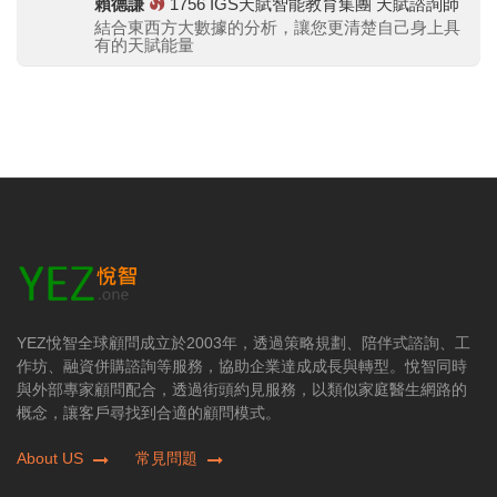
賴德謙
1756
IGS天賦智能教育集團 天賦諮詢師
結合東西方大數據的分析，讓您更清楚自己身上具
有的天賦能量
YEZ悅智全球顧問成立於2003年，透過策略規劃、陪伴式諮詢、工
作坊、融資併購諮詢等服務，協助企業達成成長與轉型。悅智同時
與外部專家顧問配合，透過街頭約見服務，以類似家庭醫生網路的
概念，讓客戶尋找到合適的顧問模式。
About US
常見問題