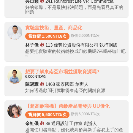
吳日蘋
241
Rainforest Life VP, Commercial
好的領導，不是最快解決問題，而是先看見真正的
問題
實驗室技術、量產、商品化
原價 2,000
NTD/次
嘗鮮價 1,500NTD/次
林子偉
113
偉豐投資股份有限公司 執行副總
想要把實驗室的技術轉換成印鈔機嗎?來喝杯咖啡吧
~
想要了解東南亞市場並獲取資源嗎?
6,000
NTD/次
陳冠豪
1468
家泰國際 創辦人
如何透過顧問引薦取得東南亞的關鍵資源.
【超高齡商機】跨齡產品開發與 UU優化
原價 6,000
NTD/次
嘗鮮價 5,500NTD/次
余虹儀
88
通用設計工作室 創辦人
避開使用者痛點，優化成高齡與新手容易上手的產