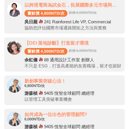
以跨境電商為試金石，拓展國際多元市場與通路實務
原價 6,000
NTD/次
嘗鮮價 4,800NTD/次
吳日蘋
241
Rainforest Life VP, Commercial
協助您評估國際市場通路開拓之方法與實務
【DEI 落地診斷】打造留才環境
原價 5,000
NTD/次
嘗鮮價 4,500NTD/次
余虹儀
88
通用設計工作室 創辦人
不只是 ESG，打造高產能的友善職場，留才也留財
新創事業突破心法！
6,800
NTD/次
游森楨
9405
悅智全球顧問 總經理
以管理工具突破事業機會
如何成為一位出色的管理顧問?
6,000
NTD/次
游森楨
9405
悅智全球顧問 總經理