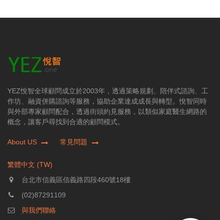
YEZ悅智全球顧問成立於2003年，透過策略規劃、陪伴式諮詢、工
作坊、融資併購諮詢等服務，協助企業達成成長與轉型。悅智同時
與外部專家顧問配合，透過街頭約見服務，以類似家庭醫生網路的
概念，讓客戶尋找到合適的顧問模式。
About US
常見問題
繁體中文 (TW)
台北市信義區信義路四段460號18樓
(02)87291109
與我們聯絡