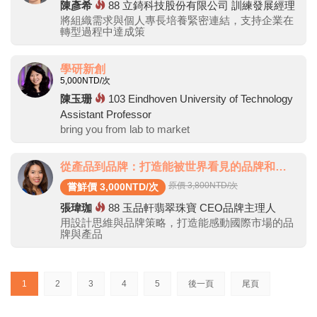
陳彥希
88
立錡科技股份有限公司 訓練發展經理
將組織需求與個人專長培養緊密連結，支持企業在
轉型過程中達成策
學研新創
5,000
NTD/次
陳玉珊
103
Eindhoven University of Technology
Assistant Professor
bring you from lab to market
從產品到品牌：打造能被世界看見的品牌和影響力
原價 3,800
NTD/次
嘗鮮價 3,000NTD/次
張瑋珈
88
玉品軒翡翠珠寶 CEO品牌主理人
用設計思維與品牌策略，打造能感動國際市場的品
牌與產品
(current)
1
2
3
4
5
後一頁
尾頁