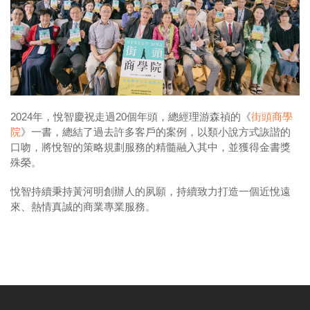
2024年，悅智慶祝走過20個年頭，總經理游森禎的《
街頭商學
院
》一書，總結了過去許多客戶的案例，以類小說方式詼諧的
口吻，將悅智的策略規劃服務的精髓融入其中，並獲得金書獎
殊榮。
悅智持續秉持黃河明創辦人的夙願，持續致力打造一個近悅遠
來、熱情真誠的商業專業服務。