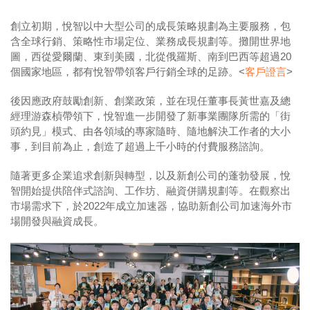
創立初期，悅智以中大型公司的成長策略規劃為主要服務，包
含全球行銷、策略性市場定位、業務成長規劃等。攤開世界地
圖，西從愛爾蘭、東到美國，北從俄羅斯、南到巴西等超過20
個國家地區，都有悅智帶領客戶行銷全球的足跡。<
客戶證言
>
後因應政府鼓勵創新、創業政策，並在現任董事長黃世嘉及總
經理游森楨帶領下，悅智進一步開發了新事業團隊所需的「街
頭約見」模式、由各領域的專家隨時、隨地解決工作者的大小
事，到目前為止，創造了超過上千小時的付費服務諮詢。
隨著更多企業追求創新與轉型，以及新創公司的蓬勃發展，悅
智開始提供陪伴式諮詢、工作坊、融資併購規劃等。在觀察出
市場需求下，於2022年成立加速器，協助新創公司加速海外市
場開發與融資成長。