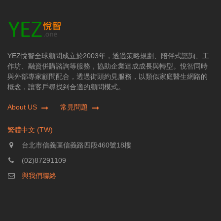
YEZ悅智全球顧問成立於2003年，透過策略規劃、陪伴式諮詢、工
作坊、融資併購諮詢等服務，協助企業達成成長與轉型。悅智同時
與外部專家顧問配合，透過街頭約見服務，以類似家庭醫生網路的
概念，讓客戶尋找到合適的顧問模式。
About US
常見問題
繁體中文 (TW)
台北市信義區信義路四段460號18樓
(02)87291109
與我們聯絡