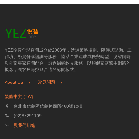
YEZ悅智全球顧問成立於2003年，透過策略規劃、陪伴式諮詢、工
作坊、融資併購諮詢等服務，協助企業達成成長與轉型。悅智同時
與外部專家顧問配合，透過街頭約見服務，以類似家庭醫生網路的
概念，讓客戶尋找到合適的顧問模式。
About US
常見問題
繁體中文 (TW)
台北市信義區信義路四段460號18樓
(02)87291109
與我們聯絡