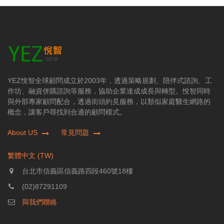
YEZ悅智全球顧問成立於2003年，透過策略規劃、陪伴式諮詢、工
作坊、融資併購諮詢等服務，協助企業達成成長與轉型。悅智同時
與外部專家顧問配合，透過街頭約見服務，以類似家庭醫生網路的
概念，讓客戶尋找到合適的顧問模式。
About US
常見問題
繁體中文 (TW)
台北市信義區信義路四段460號18樓
(02)87291109
與我們聯絡