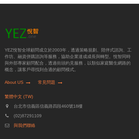
YEZ悅智全球顧問成立於2003年，透過策略規劃、陪伴式諮詢、工
作坊、融資併購諮詢等服務，協助企業達成成長與轉型。悅智同時
與外部專家顧問配合，透過街頭約見服務，以類似家庭醫生網路的
概念，讓客戶尋找到合適的顧問模式。
About US
常見問題
繁體中文 (TW)
台北市信義區信義路四段460號18樓
(02)87291109
與我們聯絡