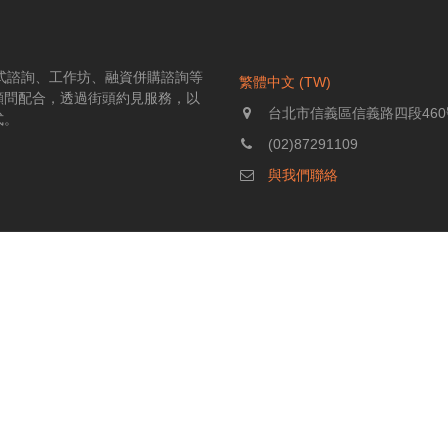
伴式諮詢、工作坊、融資併購諮詢等
繁體中文 (TW)
顧問配合，透過街頭約見服務，以
台北市信義區信義路四段460
式。
(02)87291109
與我們聯絡