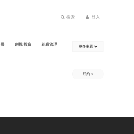
搜索
登入
發展
創投/投資
組織管理
更多主題
紐約