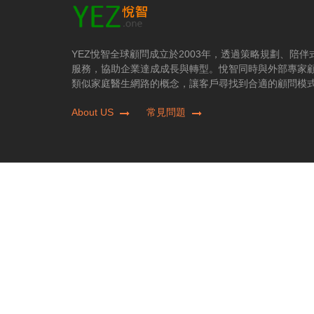
YEZ悅智全球顧問成立於2003年，透過策略規劃、陪
服務，協助企業達成成長與轉型。悅智同時與外部專家
類似家庭醫生網路的概念，讓客戶尋找到合適的顧問模
About US
常見問題