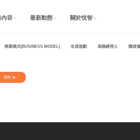
務內容
最新動態
關於悅智
商業模式(BUSINESS MODEL)
生涯規劃
高階經理人
職涯
價格