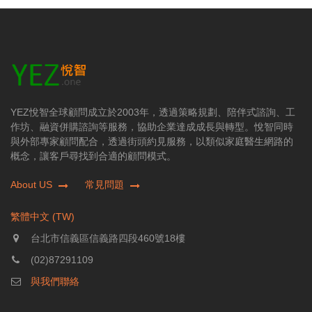
YEZ悅智全球顧問成立於2003年，透過策略規劃、陪伴式諮詢、工
作坊、融資併購諮詢等服務，協助企業達成成長與轉型。悅智同時
與外部專家顧問配合，透過街頭約見服務，以類似家庭醫生網路的
概念，讓客戶尋找到合適的顧問模式。
About US
常見問題
繁體中文 (TW)
台北市信義區信義路四段460號18樓
(02)87291109
與我們聯絡