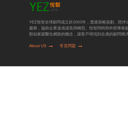
YEZ悅智全球顧問成立於2003年，透過策略規劃、陪
服務，協助企業達成成長與轉型。悅智同時與外部專家
類似家庭醫生網路的概念，讓客戶尋找到合適的顧問模
About US
常見問題