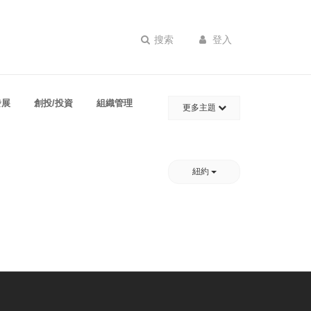
搜索
登入
發展
創投/投資
組織管理
更多主題
紐約