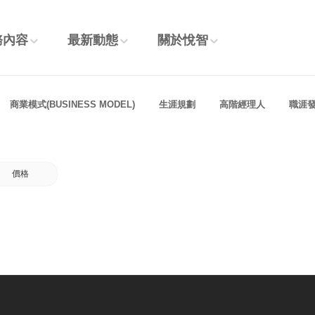
務內容
最新動態
關於悅智
商業模式(BUSINESS MODEL)
生涯規劃
高階經理人
職涯
價格