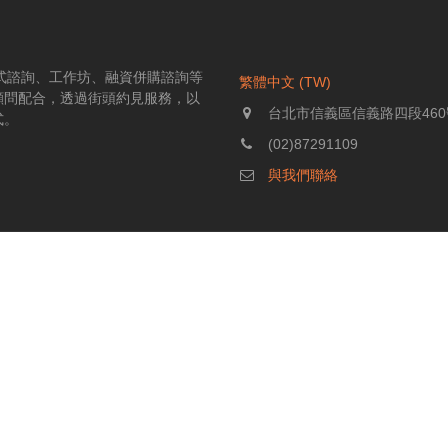
伴式諮詢、工作坊、融資併購諮詢等
繁體中文 (TW)
顧問配合，透過街頭約見服務，以
台北市信義區信義路四段460
式。
(02)87291109
與我們聯絡