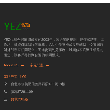
YEZ悅智全球顧問成立於2003年，透過策略規劃、陪伴式諮詢、工
作坊、融資併購諮詢等服務，協助企業達成成長與轉型。悅智同時
與外部專家顧問配合，透過街頭約見服務，以類似家庭醫生網路的
概念，讓客戶尋找到合適的顧問模式。
About US
常見問題
繁體中文 (TW)
台北市信義區信義路四段460號18樓
(02)87291109
與我們聯絡