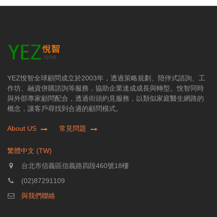
YEZ悅智全球顧問成立於2003年，透過策略規劃、陪伴式諮詢、工
作坊、融資併購諮詢等服務，協助企業達成成長與轉型。悅智同時
與外部專家顧問配合，透過街頭約見服務，以類似家庭醫生網路的
概念，讓客戶尋找到合適的顧問模式。
About US
常見問題
繁體中文 (TW)
台北市信義區信義路四段460號18樓
(02)87291109
與我們聯絡