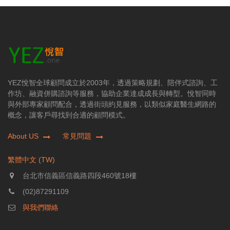
YEZ悅智全球顧問成立於2003年，透過策略規劃、陪伴式諮詢、工
作坊、融資併購諮詢等服務，協助企業達成成長與轉型。悅智同時
與外部專家顧問配合，透過街頭約見服務，以類似家庭醫生網路的
概念，讓客戶尋找到合適的顧問模式。
About US
常見問題
繁體中文 (TW)
台北市信義區信義路四段460號18樓
(02)87291109
與我們聯絡