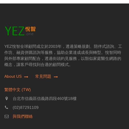
YEZ悅智全球顧問成立於2003年，透過策略規劃、陪伴式諮詢、工
作坊、融資併購諮詢等服務，協助企業達成成長與轉型。悅智同時
與外部專家顧問配合，透過街頭約見服務，以類似家庭醫生網路的
概念，讓客戶尋找到合適的顧問模式。
About US
常見問題
繁體中文 (TW)
台北市信義區信義路四段460號18樓
(02)87291109
與我們聯絡