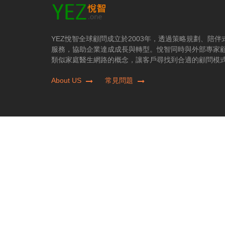
YEZ悅智全球顧問成立於2003年，透過策略規劃、陪
服務，協助企業達成成長與轉型。悅智同時與外部專家
類似家庭醫生網路的概念，讓客戶尋找到合適的顧問模
About US
常見問題