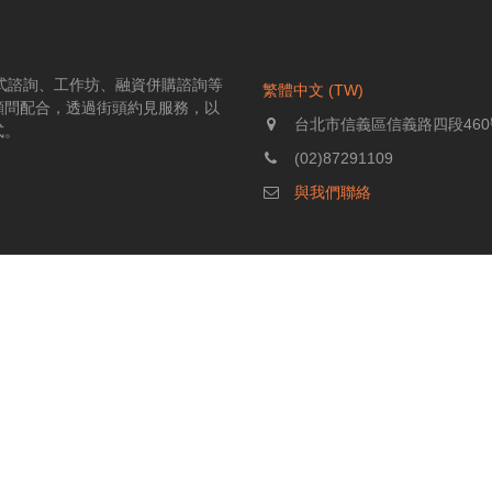
伴式諮詢、工作坊、融資併購諮詢等
繁體中文 (TW)
顧問配合，透過街頭約見服務，以
台北市信義區信義路四段460
式。
(02)87291109
與我們聯絡