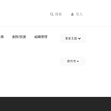
搜索
登入
發展
創投/投資
組織管理
更多主題
新竹市