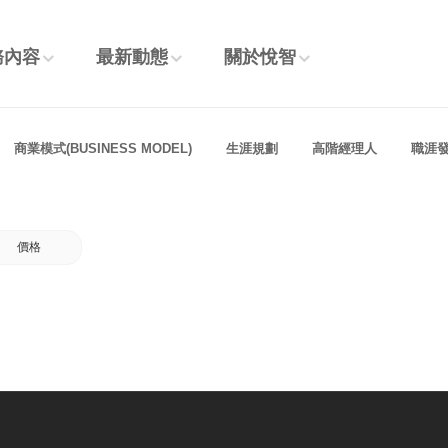
務內容
最新動態
關於悅智
商業模式(BUSINESS MODEL)
生涯規劃
高階經理人
職涯
價格