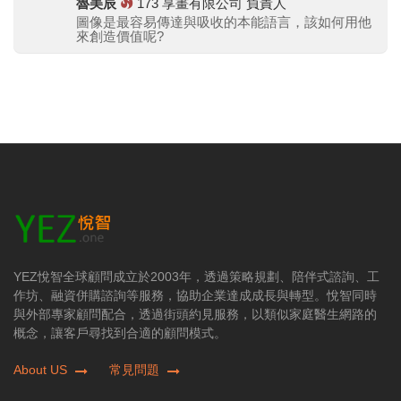
魯美辰
173
享畫有限公司 負責人
圖像是最容易傳達與吸收的本能語言，該如何用他
來創造價值呢?
YEZ悅智全球顧問成立於2003年，透過策略規劃、陪伴式諮詢、工
作坊、融資併購諮詢等服務，協助企業達成成長與轉型。悅智同時
與外部專家顧問配合，透過街頭約見服務，以類似家庭醫生網路的
概念，讓客戶尋找到合適的顧問模式。
About US
常見問題