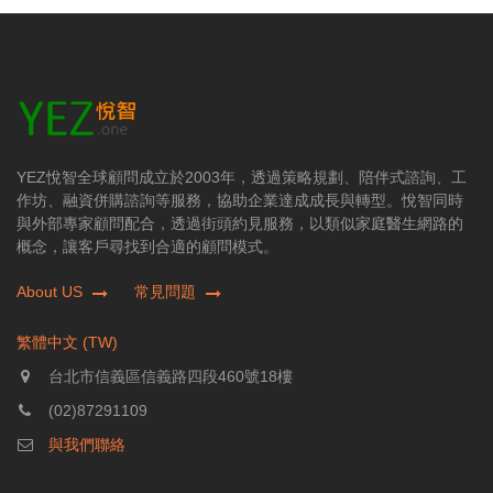
YEZ悅智全球顧問成立於2003年，透過策略規劃、陪伴式諮詢、工
作坊、融資併購諮詢等服務，協助企業達成成長與轉型。悅智同時
與外部專家顧問配合，透過街頭約見服務，以類似家庭醫生網路的
概念，讓客戶尋找到合適的顧問模式。
About US
常見問題
繁體中文 (TW)
台北市信義區信義路四段460號18樓
(02)87291109
與我們聯絡