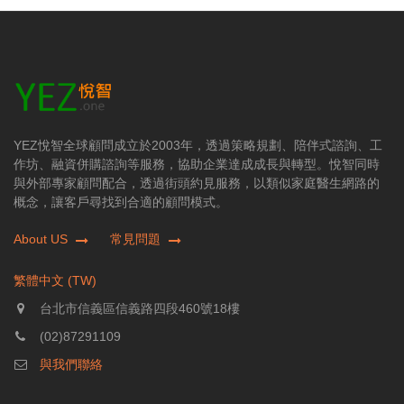
YEZ悅智全球顧問成立於2003年，透過策略規劃、陪伴式諮詢、工
作坊、融資併購諮詢等服務，協助企業達成成長與轉型。悅智同時
與外部專家顧問配合，透過街頭約見服務，以類似家庭醫生網路的
概念，讓客戶尋找到合適的顧問模式。
About US
常見問題
繁體中文 (TW)
台北市信義區信義路四段460號18樓
(02)87291109
與我們聯絡