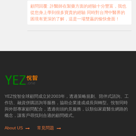
顧問回覆: 許醫師在製藥方面的經驗十分豐富，我也
從您身上學到很多寶貴的經驗 同時對台灣中醫界的
困境有更深的了解，這是一場雙贏的愉快會面！
YEZ悅智全球顧問成立於2003年，透過策略規劃、陪伴式諮詢、工
作坊、融資併購諮詢等服務，協助企業達成成長與轉型。悅智同時
與外部專家顧問配合，透過街頭約見服務，以類似家庭醫生網路的
概念，讓客戶尋找到合適的顧問模式。
About US
常見問題