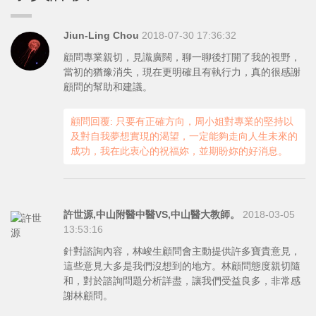
Jiun-Ling Chou
2018-07-30 17:36:32
顧問專業親切，見識廣闊，聊一聊後打開了我的視野，
當初的猶豫消失，現在更明確且有執行力，真的很感謝
顧問的幫助和建議。
顧問回覆: 只要有正確方向，周小姐對專業的堅持以
及對自我夢想實現的渴望，一定能夠走向人生未來的
成功，我在此衷心的祝福妳，並期盼妳的好消息。
許世源,中山附醫中醫VS,中山醫大教師。
2018-03-05
13:53:16
針對諮詢內容，林峻生顧問會主動提供許多寶貴意見，
這些意見大多是我們沒想到的地方。林顧問態度親切隨
和，對於諮詢問題分析詳盡，讓我們受益良多，非常感
謝林顧問。