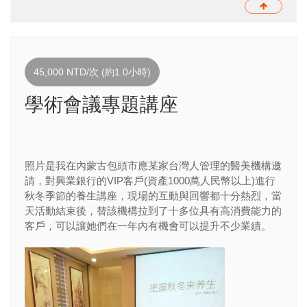
45,000 NTD/次 (約1.0小時)
學術會議專題講座
照片是我在內蒙古包頭市應某家台灣人管理的醫美機構邀
請，對興業銀行的VIP客戶(資產1000萬人民幣以上)進行
秋冬季節的養生講座，現場的互動與回響都十分熱烈，當
天活動結束後，替該機構拉到了十多位具有高消費能力的
客戶，可以讓她們在一年內有機會可以提升不少業績。