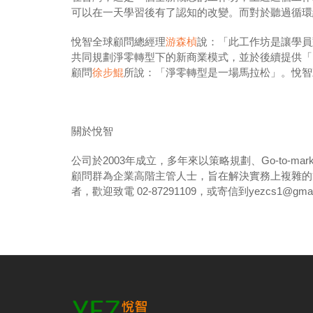
可以在一天學習後有了認知的改變。而對於聽過循環
悅智全球顧問總經理
游森楨
說：「此工作坊是讓學員
共同規劃淨零轉型下的新商業模式，並於後續提供「Fro
顧問
徐步鯤
所說：「淨零轉型是一場馬拉松」。悅智
關於悅智
公司於2003年成立，多年來以策略規劃、Go-to
顧問群為企業高階主管人士，旨在解決實務上複雜的
者，歡迎致電 02-87291109，或寄信到yezcs1@gmai