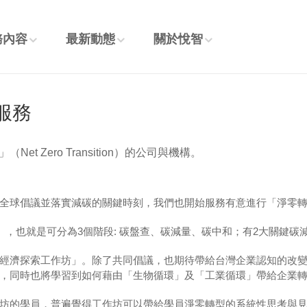
務內容
最新動態
關於悅智
服務
 Zero Transition）的公司與機構。
議並落實減碳的關鍵時刻，我們也開始服務有意進行「淨零轉型」（Net 
，也就是可分為3個階段: 碳盤查、碳減量、碳中和；有2大關鍵碳減
經濟探索工作坊」。除了共同倡議，也期待帶給台灣企業認知的改
，同時也將學習到如何藉由「生物循環」及「工業循環」帶給企業
坊的學員，普遍覺得工作坊可以帶給學員淨零轉型的系統性思考與