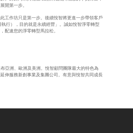
何展開第一步。
，此工作坊只是第一步。後續悅智將更進一步帶領客戶
標設定與執行），目的就是永續經營」。誠如悅智淨零轉型
繫，配速您的淨零轉型馬拉松。
足跡遍布亞洲、歐洲及美洲。悅智顧問團隊最大的特色為
，延伸服務新創事業及集團公司。有意與悅智共同成長