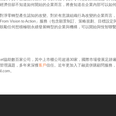
經濟但卻不知道如何開始的企業而言，將會知道在企業內部可以如
對淨零轉型產生認知的改變。對於有意讓組織行為改變的企業而言
m Vision to Action」服務（包含願景制訂、策略規劃、目
鼓勵任何想積極朝永續發展轉型的企業與機構，可以開始與悅智聯
-market協助數百家公司，其中上市櫃公司超過30家，國際市場發展
管理議題，多年來深獲
客戶
信任。近年更加入了融資併購顧問服務
l.com。