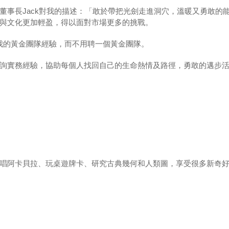
董事長Jack對我的描述：「敢於帶把光劍走進洞穴，溫暖又勇敢的
與文化更加輕盈，得以面對市場更多的挑戰。
我的黃金團隊經驗，而不用聘一個黃金團隊。
詢實務經驗，協助每個人找回自己的生命熱情及路徑，勇敢的邁步
唱阿卡貝拉、玩桌遊牌卡、研究古典幾何和人類圖，享受很多新奇