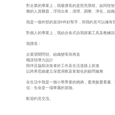
對企業的專業上，我最擅長的是照亮黑暗。如同悅智
雜的人資難題，浮現出來，清理、調整、淨化，組織
我是一個外部的資深HR好幫手，與我約見可以擁有
對個人的專業上，我結合各式自我探索工具及教練諮
我擅長：
企業望聞問切、組織變革與再造
職涯領導力設計
陪伴且協助決策者於工作及生活道路上前進
以跨界思維建立深度洞察及客製化的顧問服務
在生活中我是一個小學男童的媽媽，愛煮飯愛看書、
信：生命是一場華麗的冒險。
歡迎約見交流。