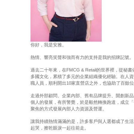
你好，我是安雅。
熱情、響亮笑聲和強而有力的支持是我的招牌記號。
過去二十年來，在FMCG & Retail的世界裡
多國文化，累積了多元的企業組織優化經驗。在人資
職人員，順利開出10家直營店之外，也協助了百餘
走過外部顧問、企業內部、舊有品牌提升、開創新品
個人的發展，有所警覺，於是毅然轉換跑道，成立「
聚焦的方式發展內部人力資源及營運。
讓我持續熱情滿滿的是，許多客戶與人選都成了生活
起哭，擦乾眼淚一起往前走。