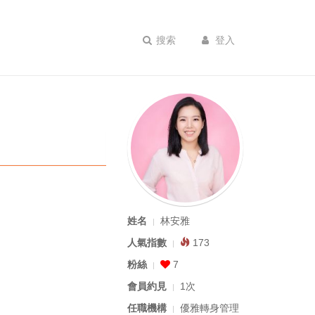
搜索
登入
姓名
林安雅
人氣指數
173
粉絲
7
會員約見
1次
任職機構
優雅轉身管理