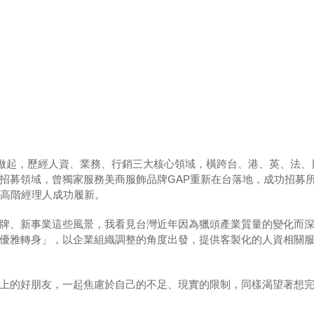
，從秘書做起，歷經人資、業務、行銷三大核心領域，橫跨台、港、英、法
招募領域，曾獨家服務美商服飾品牌GAP重新在台落地，成功招募
位高階經理人成功履新。
牌、新事業這些風景，我看見台灣近年因為獵頭產業質量的變化而
優雅轉身」，以企業組織調整的角度出發，提供客製化的人資相關
上的好朋友，一起焦慮於自己的不足、現實的限制，同樣渴望著想