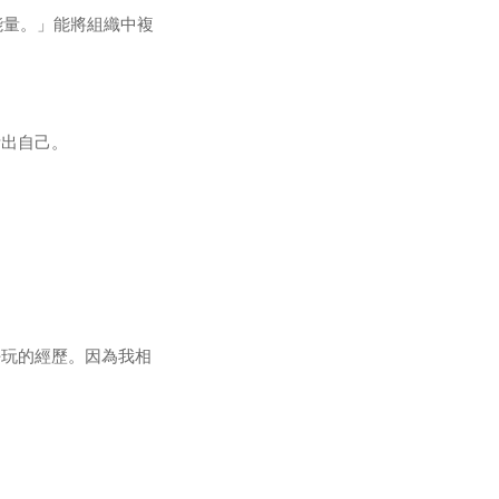
能量。」能將組織中複
活出自己。
好玩的經歷。因為我相