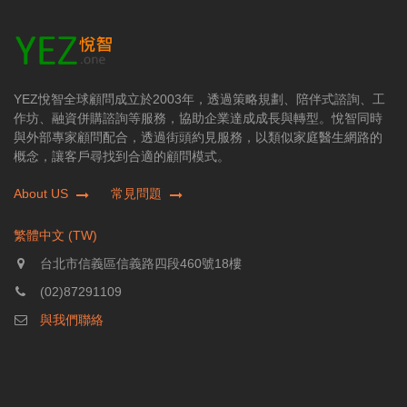
YEZ悅智全球顧問成立於2003年，透過策略規劃、陪伴式諮詢、工
作坊、融資併購諮詢等服務，協助企業達成成長與轉型。悅智同時
與外部專家顧問配合，透過街頭約見服務，以類似家庭醫生網路的
概念，讓客戶尋找到合適的顧問模式。
About US
常見問題
繁體中文 (TW)
台北市信義區信義路四段460號18樓
(02)87291109
與我們聯絡