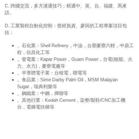
C. 跨國交流，多方溝通技巧；精通中、英、台、福建、馬來
語。
D. 工業製程自動化控制：曾經負責、參與的工程專案項目包
括：
。石化業：
Shell Refinery
，中油，台塑麥寮六輕，中鼎工
程，信昌化工等
。發電業：
Kapar Power
，
Guam Power
，台電
(
核能、火
力、水力
)
，麥寮電廠等
。半導體電子業：台積電，聯電等
。食品業：
Sime Darby Palm Oil
，
MSM Malayan
Sugar
，瑞典利樂等
。鋼鐵業：中鋼，燁聯等
。其他行業：
Kedah Cement
，染整
/
製鞋
/CNC
加工機
台，電梯電扶梯等