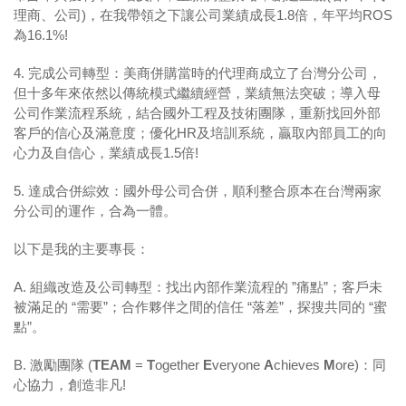
理商、公司
)
，在我帶領之下讓公司業績成長
1.8
倍，年平均
ROS
為
16.1%!
4. 完成公司轉型：美商併購當時的代理商成立了台灣分公司，
但十多年來依然以傳統模式繼續經營，業績無法突破；導入母
公司作業流程系統，結合國外工程及技術團隊，重新找回外部
客戶的信心及滿意度；優化
HR
及培訓系統，贏取內部員工的向
心力及自信心，業績成長
1.5
倍
!
5. 達成合併綜效：國外母公司合併，順利整合原本在台灣兩家
分公司的運作，合為一體。
以下是我的主要專長：
A. 組織改造及公司轉型：找出內部作業流程的
”
痛點
”
；客戶未
被滿足的
“
需要
”
；合作夥伴之間的信任
“
落差
”
，探搜共同的
“
蜜
點
”
。
B.
激勵團隊
(
TEAM
=
T
ogether
E
veryone
A
chieves
M
ore)
：同
心協力，創造非凡
!