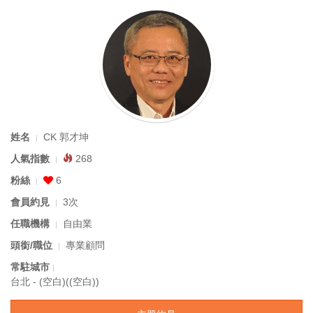
姓名
CK 郭才坤
人氣指數
268
粉絲
6
會員約見
3次
任職機構
自由業
頭銜/職位
專業顧問
常駐城市
台北 - (空白)((空白))