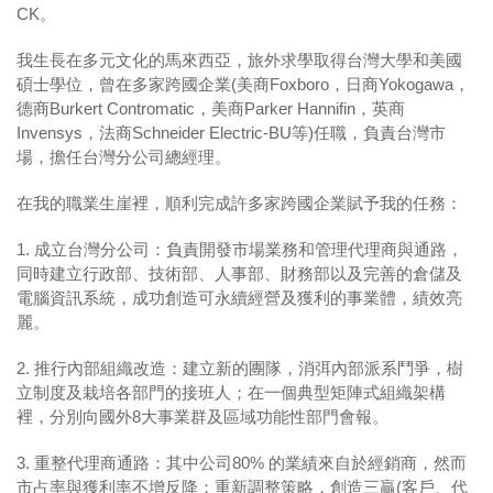
CK
。
我生長在多元文化的馬來西亞，旅外求學取得台灣大學和美國
碩士學位，曾在多家跨國企業
(
美商
Foxboro
，日商
Yokogawa
，
德商
Burkert Contromatic
，美商
Parker Hannifin
，英商
Invensys
，法商
Schneider Electric-BU
等
)
任職，負責台灣市
場，擔任台灣分公司總經理。
在我的職業生崖裡，順利完成許多家跨國企業賦予我的任務：
1. 成立台灣分公司：負責開發市場業務和管理代理商與通路，
同時建立行政部、技術部、人事部、財務部以及完善的倉儲及
電腦資訊系統，成功創造可永續經營及獲利的事業體，績效亮
麗。
2. 推行內部組織改造：建立新的團隊，消弭內部派系鬥爭，樹
立制度及栽培各部門的接班人；在一個典型矩陣式組織架構
裡，分別向國外
8
大事業群及區域功能性部門會報。
3. 重整代理商通路：其中公司
80%
的業績來自於經銷商，然而
市占率與獲利率不增反降；重新調整策略，創造三贏
(
客戶、代