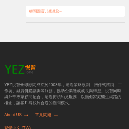
顧問回覆: 謝謝您~
YEZ悅智全球顧問成立於2003年，透過策略規劃、陪伴式諮詢、工
作坊、融資併購諮詢等服務，協助企業達成成長與轉型。悅智同時
與外部專家顧問配合，透過街頭約見服務，以類似家庭醫生網路的
概念，讓客戶尋找到合適的顧問模式。
About US
常見問題
繁體中文 (TW)