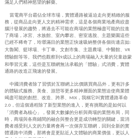
滿足人們精神慾望的解藥。
當電商平台霸佔全球市場，實體通路被逼迫走向更精緻的服
務，從商品走向更人文的精神需求，這是各個商業地產商絞盡
腦汁發展的趨勢，將過去不可能在商場的業態極盡可能的拉進
了商場，冰宮、水族館、室內攀岩、密室逃脫、主題樂園這些
已經不稀奇了，玲瑯滿目的業態正快速吸納整併各個街邊店如
:
大魯閣、籃球場、卡丁車、文創市集、主題農場、中醫館、
VR
體驗館等等。我們也觀察到
成以上的商場融入大量的兒童啟蒙
9
和學習元素，這些是互聯網無法承載的「體驗」式消費，實體
通路的改造正飛速的發展。
中國消費者除了習慣於互聯網上比價購買商品外，更有許多
的體驗式服務、美食、游憩等更多精神層面的業態迫使商業體
竭盡可能的創想、改造、跨界、
，我稱它叫實體通路革命
MIX
，但這個過程除了新型業態的進入，更有挑戰的是如何以
2.0
「消費者為核心」，發展大數據的分析與商場的業態布局，同
時，商場與各商鋪間的融合與整合更是成功轉型的關鍵，當消
費者感受到人文的力量將會再一次偋弃互聯網，回到全新的實
體通路中消費，那將會是更貼近人文體驗的商業價值，更以人