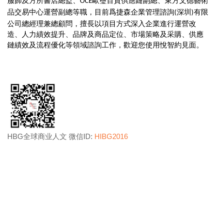
服飾及方所書店總監、
歐璽百貨供應鏈副總、東方文德藝術
OCE
品交易中心運營副總等職，目前爲捷森企業管理諮詢
深圳
有限
(
)
公司總經理兼總顧問，擅長以項目方式深入企業進行運營改
造、人力績效提升、品牌及商品定位、市場策略及采購、供應
鏈績效及流程優化等領域諮詢工作，歡迎您使用悅智約見面。
HBG
全球商业人文 微信
ID:
HIB
G2016