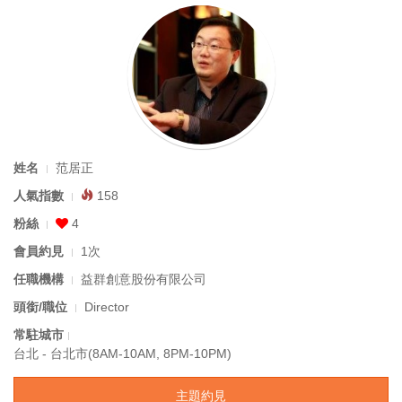
姓名
范居正
人氣指數
158
粉絲
4
會員約見
1次
任職機構
益群創意股份有限公司
頭銜/職位
Director
常駐城市
台北 - 台北市(8AM-10AM, 8PM-10PM)
主題約見