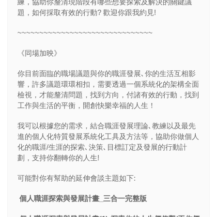
練，協助你釐清現階段有哪些想要探索及解決的關鍵議
題，如何採取有效的行動
?
歡迎你跟我約見
!
~~~~~~~~~~~~~~~~~~~~~~~~~~~~~~~
《
同場加映》
你目前面臨的職場議題與你的職涯發展､你的生活互相影
響，許多議題環環相扣，需要透過一個系統化的架構全面
檢視，才能釐清問題，找到方向，付諸有效的行動，找到
工作與生活的平衡，開創快樂幸福的人生！
我可以根據您的需求，結合職涯發展理論､教練以及最先
進的個人化特質發展系統化工具及方法等，協助你做個人
化的職涯
/
生涯的探索､決策､目標訂定及發展的行動計
劃，支持你翻轉你的人生
!
可能對你有幫助的延伸會談主題如下
:
個人職涯探索與發展計畫
_
三合一完整版