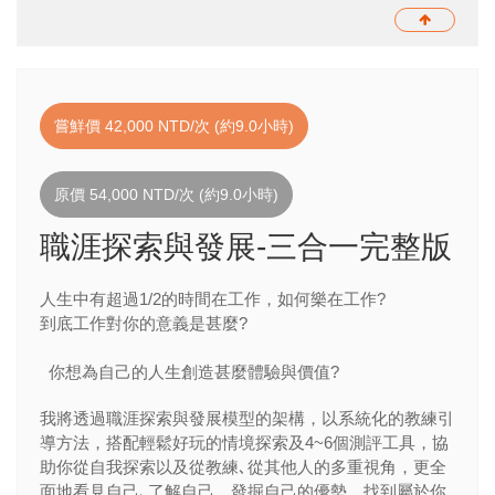
嘗鮮價 42,000 NTD/次 (約9.0小時)
原價 54,000 NTD/次 (約9.0小時)
職涯探索與發展-三合一完整版
人生中有超過
1/2
的時間在工作，如何樂在工作
?
到底工作對你的意義是甚麼
?
你想為自己的人生創造甚麼體驗與價值
?
我將透過職涯探索與發展模型的架構，以系統化的教練引
導方法，搭配輕鬆好玩的情境探索及
4~6
個測評工具，協
助你從自我探索以及從教練､從其他人的多重視角，更全
面地看見自己､了解自己，發掘自己的優勢，找到屬於你