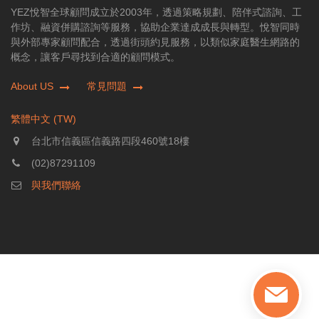
YEZ悅智全球顧問成立於2003年，透過策略規劃、陪伴式諮詢、工
作坊、融資併購諮詢等服務，協助企業達成成長與轉型。悅智同時
與外部專家顧問配合，透過街頭約見服務，以類似家庭醫生網路的
概念，讓客戶尋找到合適的顧問模式。
About US
常見問題
繁體中文 (TW)
台北市信義區信義路四段460號18樓
(02)87291109
與我們聯絡