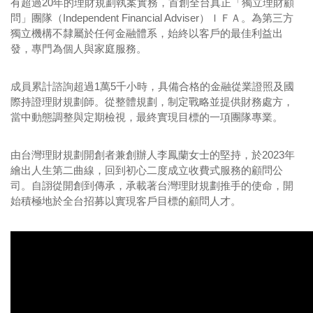
有超過20年的理財規劃執案實務，首創全台真正「獨立理財顧
問」團隊（
Independent Financial Adviser
）ＩＦＡ。為第三方
獨立機構不隸屬於任何金融體系，始終以客戶的最佳利益出
發，專門為個人與家庭服務。
成員累計諮詢超過1萬5千小時，具備合格的金融從業證照及國
際持證理財規劃師。從整體規劃，制定戰略並提供財務處方，
當中動態調整與定期檢視，最終實現目標的一項團隊專業。
由台灣理財規劃開創者兼創辦人李鳳蘭女士的堅持，於2023年
繪出人生第二曲線，回到初心二度成立收費式服務的顧問公
司。自詡從開創到傳承，承載著台灣理財規劃推手的使命，開
始積極地於全台招募以實現客戶目標的顧問人才。