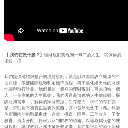
【 我們在做什麼？】
理財規劃實現獨一無二的人生，就像你的
指紋一樣
我們提供總體與整合的理財規劃，就是以終為始設立期望的生
活目標，依據國際規範制定標準流程，科學量化繪出你的財務
地圖與執行計畫。我們相信一個好的理財規劃，可以扭轉一個
人、一個家庭的人生狀態，我們透過釐清你的人生價值觀﹐探
詢財務需求，了解你的家庭重擔、生存壓力，我們的存在就
是，幫助你平衡真正重要的東西，其中當然包含了財務。無論
你所面臨的挑戰是退休、存款、投資、購屋、工作收入、子女
教育、資產分配、任何涉及到財務的議題。以諾為你設想的理
財規劃，讓我們對財務決策激發思考，並在追求期望的生活樣