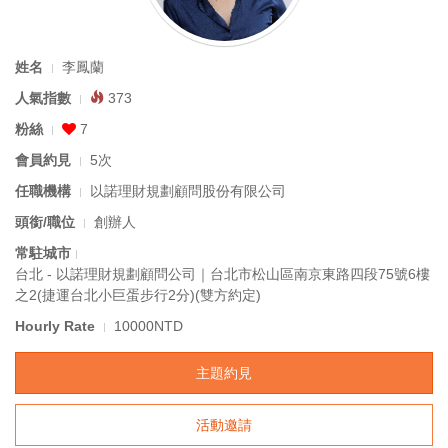
姓名
李鳳蘭
人氣指數
373
粉絲
7
會員約見
5次
任職機構
以諾理財規劃顧問股份有限公司
頭銜/職位
創辦人
常駐城市
台北 - 以諾理財規劃顧問公司｜台北市松山區南京東路四段75號6樓
之2(捷運台北小巨蛋步行2分)(雙方約定)
Hourly Rate
10000NTD
主題約見
活動邀請