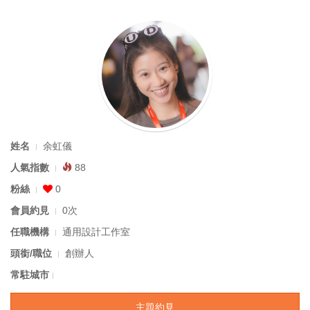
姓名
余虹儀
人氣指數
88
粉絲
0
會員約見
0次
任職機構
通用設計工作室
頭銜/職位
創辦人
常駐城市
主題約見