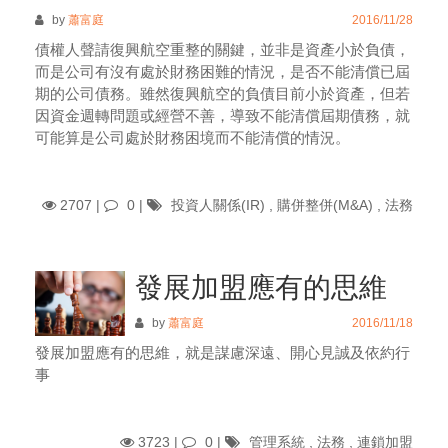
by
蕭富庭
2016/11/28
債權人聲請復興航空重整的關鍵，並非是資產小於負債，
而是公司有沒有處於財務困難的情況，是否不能清償已屆
期的公司債務。雖然復興航空的負債目前小於資產，但若
因資金週轉問題或經營不善，導致不能清償屆期債務，就
可能算是公司處於財務困境而不能清償的情況。
2707 |
0
|
投資人關係(IR)
,
購併整併(M&A)
,
法務
發展加盟應有的思維
by
蕭富庭
2016/11/18
發展加盟應有的思維，就是謀慮深遠、開心見誠及依約行
事
3723 |
0
|
管理系統
,
法務
,
連鎖加盟