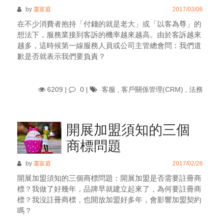
by
蕭富庭
2017/03/06
在不少消費者抱持「付錢的就是老大」或「以客為尊」的
想法下，服務業接到客訴的機率越來越高。由於客訴越來
越多，這時候第一線服務人員或公司主管總會問：我們道
歉是否就表示我們要負責？
6209 |
0
|
客服
,
客戶關係管理(CRM)
,
法務
開展加盟須知的三個
商標問題
by
蕭富庭
2017/02/26
開展加盟須知的三個商標問題：開展加盟是否需要註冊商
標？我做了好幾年，品牌早就建立起來了，為何要註冊商
標？我沒註冊商標，也開放加盟好多年，會影響加盟契約
嗎？