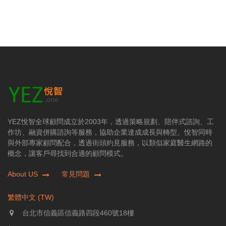
YEZ悅智全球顧問成立於2003年，透過策略規劃、陪伴式諮詢、工
作坊、融資併購諮詢等服務，協助企業達成成長與轉型。悅智同時
與外部專家顧問配合，透過街頭約見服務，以類似家庭醫生網路的
概念，讓客戶尋找到合適的顧問模式。
About US
常見問題
繁體中文 (TW)
台北市信義區信義路四段460號18樓