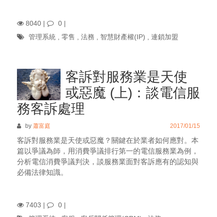
8040 |
0
|
管理系統
,
零售
,
法務
,
智慧財產權(IP)
,
連鎖加盟
客訴對服務業是天使
或惡魔 (上)：談電信服
務客訴處理
by
蕭富庭
2017/01/15
客訴對服務業是天使或惡魔？關鍵在於業者如何應對。本
篇以爭議為師，用消費爭議排行第一的電信服務業為例，
分析電信消費爭議判決，談服務業面對客訴應有的認知與
必備法律知識。
7403 |
0
|