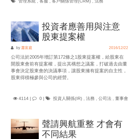
管理系統
,
客服
,
客戶關係管理(CRM)
,
法務
投資者應善用與注意
股東提案權
by
蕭富庭
2016/12/22
公司法於2005年增訂第172條之1股東提案權，給股東在
開股東會前有提案權，提出其構想之議案，打破過去由董
事會決定股東會的決議事項，讓股東擁有提案的自主性，
股東得積極參與公司的經營。
4114 |
0
|
投資人關係(IR)
,
法務
,
公司法
,
董事會
聲請興航重整 才會有
不同結果