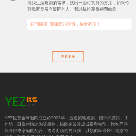
清我生涯規劃的需求，找出一些可實行的方法，如果你
對職涯發展有疑問的人，我誠摯推薦鄧顧問給您
顧問回覆: 謝謝您的評價，後會有期！
查看更多
YEZ悅智全球顧問成立於2003年，透過策略規劃、陪伴式諮詢、工
作坊、融資併購諮詢等服務，協助企業達成成長與轉型。悅智同時
與外部專家顧問配合，透過街頭約見服務，以類似家庭醫生網路的