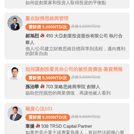
如何從創業家和投資人取得投資的平衡點
贏在財務思維與管理
原價 6,000
NTD/次
嘗鮮價 5,000NTD/次
郝旭烈
493
大亞創業投資股份有限公司 執行合
夥人
個人/公司建立財務思維目標與準則流程，邁向獲利
的財富自由
如何讓創投看見你公司的被投資價值-募資簡報
原價 6,000
NTD/次
嘗鮮價 5,500NTD/次
孫治華
703
策略思維商學院 創辦人
協助您挖掘您的商業價值，再讓他被人看到
融資心法101
原價 8,800
NTD/次
嘗鮮價 5,000NTD/次
章揚
938
TRSD Capital Partner
如果您是企業主或專案負責人，有好想法卻擔心籌