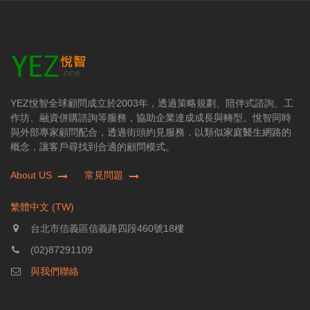
YEZ悅智全球顧問成立於2003年，透過策略規劃、陪伴式諮詢、工
作坊、融資併購諮詢等服務，協助企業達成成長與轉型。悅智同時
與外部專家顧問配合，透過街頭約見服務，以類似家庭醫生網路的
概念，讓客戶尋找到合適的顧問模式。
About US
常見問題
繁體中文 (TW)
台北市信義區信義路四段460號18樓
(02)87291109
與我們聯絡