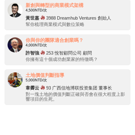
新創與轉型的商業模式架構
4,500
NTD/次
黃世嘉
3988
Dreamhub Ventures 創始人
幫你梳理商業模式與數位策略
你與你的團隊適合創業嗎？
4,000
NTD/次
許智強
253
悅智顧問公司 顧問
你擁有這十個成功創業家的特徵嗎？
土地價值判斷指導
5,000
NTD/次
韋霽云
93
广西信地博联投资集团 董事长
對一塊土地的價值判斷正確與否會在很大程度上影
響項目的生死。