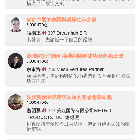
措資金，歡迎交流
前進中國的創業與職場生存之道
6,000
NTD/次
張揚正
397
Dreamhub EiR
出發前，先診斷一下自己的優勢
物聯網(IoT)新創商機的關鍵成功因素-觀念篇
5,000
NTD/次
余東洛
738
Mesh Ventures Partner
兩個小時，學到物聯網(IoT)專業創投基金眼中的成
功方程式
硬體新創團隊應該知道的產品開發知識
4,000
NTD/次
游明熏
323
美鈦國際有限公司METRO
PRODUCTS INC. 總經理
挑戰硬體新創沒有成功法則，但是有避免失敗的關
鍵密碼