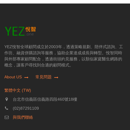
YEZ悅智全球顧問成立於2003年，透過策略規劃、陪伴式諮詢、工
作坊、融資併購諮詢等服務，協助企業達成成長與轉型。悅智同時
與外部專家顧問配合，透過街頭約見服務，以類似家庭醫生網路的
概念，讓客戶尋找到合適的顧問模式。
About US
常見問題
繁體中文 (TW)
台北市信義區信義路四段460號18樓
(02)87291109
與我們聯絡