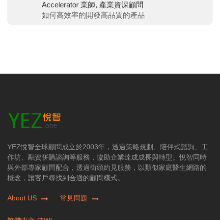
Accelerator 業師, 產業資深顧問
如何高效率的開發高品質的產品
YEZ悅智全球顧問成立於2003年，透過策略規劃、陪伴式諮詢、工
作坊、融資併購諮詢等服務，協助企業達成成長與轉型。悅智同時
與外部專家顧問配合，透過街頭約見服務，以類似家庭醫生網路的
概念，讓客戶尋找到合適的顧問模式。
About US
常見問題