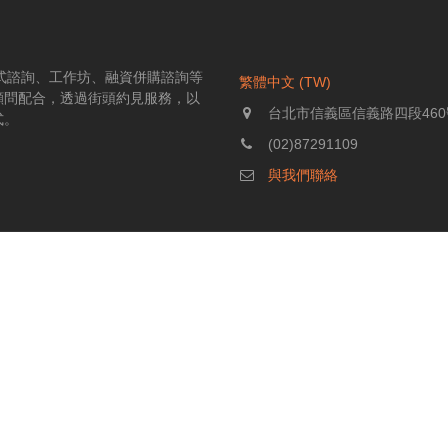
伴式諮詢、工作坊、融資併購諮詢等
繁體中文 (TW)
顧問配合，透過街頭約見服務，以
台北市信義區信義路四段460
式。
(02)87291109
與我們聯絡