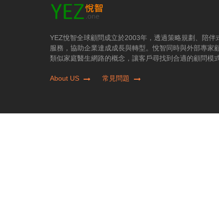
YEZ悅智全球顧問成立於2003年，透過策略規劃、陪
服務，協助企業達成成長與轉型。悅智同時與外部專家
類似家庭醫生網路的概念，讓客戶尋找到合適的顧問模
About US
常見問題