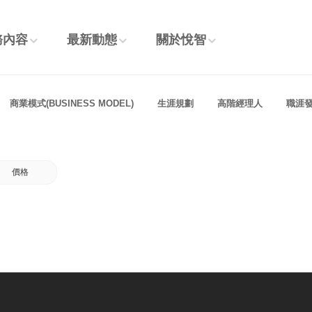
務內容
最新動態
關於悅智
商業模式(BUSINESS MODEL)
生涯規劃
高階經理人
職涯
價格