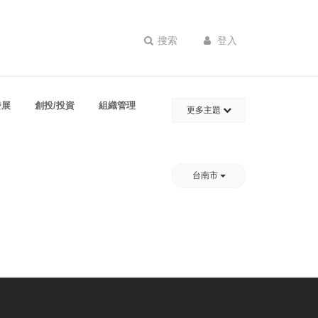
搜索
登入
發展
創投/投資
組織管理
更多主題
台南市