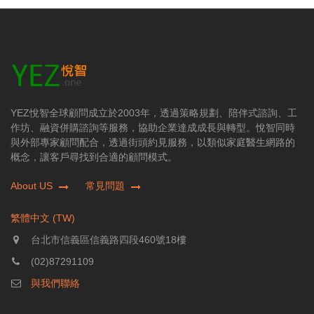
YEZ悅智全球顧問成立於2003年，透過策略規劃、陪伴式諮詢、工
作坊、融資併購諮詢等服務，協助企業達成成長與轉型。悅智同時
與外部專家顧問配合，透過街頭約見服務，以類似家庭醫生網路的
概念，讓客戶尋找到合適的顧問模式。
About US
常見問題
繁體中文 (TW)
台北市信義區信義路四段460號18樓
(02)87291109
與我們聯絡