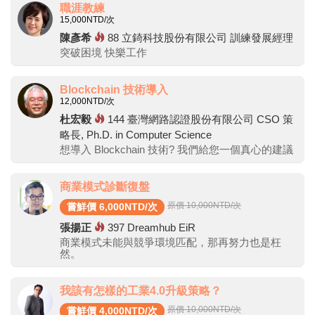
職涯教練
15,000
NTD/次
陳彥希
88
立錡科技股份有限公司 訓練發展經理
突破困境 快樂工作
Blockchain 技術導入
12,000
NTD/次
杜宏毅
144
臺灣網路認證股份有限公司 CSO 策
略長, Ph.D. in Computer Science
想導入 Blockchain 技術? 我們給您一個真心的建議
商業模式診斷復盤
原價 10,000
NTD/次
嘗鮮價 6,000NTD/次
張揚正
397
Dreamhub EiR
商業模式未能與競爭環境匹配，那再努力也是枉
然。
我該有怎樣的工業4.0升級策略？
原價 10,000
NTD/次
嘗鮮價 4,000NTD/次