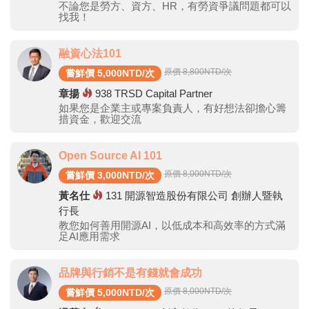
不論您是勞方、資方、HR，有勞資爭議問題都可以
找我！
融資心法101
原價 8,800
NTD/次
嘗鮮價 5,000NTD/次
章揚
938
TRSD Capital Partner
如果您是企業主或專案負責人，有好想法卻擔心籌
措資金，歡迎交流
Open Source AI 101
原價 8,000
NTD/次
嘗鮮價 3,000NTD/次
黃名仕
131
開源智造股份有限公司 創辦人暨執
行長
教您如何善用開源AI，以低成本和高效率的方式滿
足AI應用需求
品牌與行銷不是有錢就會成功
原價 8,000
NTD/次
嘗鮮價 5,000NTD/次