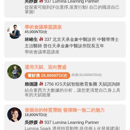
吳靜媛
937
Lumina Learning Partner
從探索可能到評估選擇,落實行動! 自己的職涯自己
掌握!
學術會議專題講座
45,000
NTD/次
林峻生
337
北京天承金象中醫診所 中醫學博士
主治醫師 曾任天承金象中醫診所院長五年
學術會議專題講座
運用天賦、迎向豐盛
原價 32,000
NTD/次
嘗鮮價 28,800NTD/次
賴德謙
1756
IGS天賦智能教育集團 天賦諮詢師
結合東西方大數據的分析，讓您更清楚自己身上具
有的天賦能量
發掘你的特質潛能 發揮獨一無二的魅力
18,800
NTD/次
吳靜媛
937
Lumina Learning Partner
Lumina Spark 透視特質動態,提供個人化發展建議!