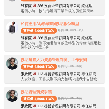
裴有恆
286
昱創企管顧問有限公司 總經理
兩個小時，協助你澄清工業升級的價值與策略
如何應用AI與物聯網協助數位轉型
原價 10,000
NTD/次
嘗鮮價 4,000NTD/次
裴有恆
286
昱創企管顧問有限公司 總經理
兩個小時，幫不知道如何數位轉型的你釐清應用數
位科技的轉型方向
協助建置人力資源管理制度、工作規則
原價 9,000
NTD/次
嘗鮮價 4,500NTD/次
張妏甄
113
睿哲管理顧問有限公司 專任顧問
人資制度、工作規則不夠完整嗎？讓我來告訴您！
協助處理勞資爭議
原價 9,000
NTD/次
嘗鮮價 4,500NTD/次
張妏甄
113
睿哲管理顧問有限公司 專任顧問