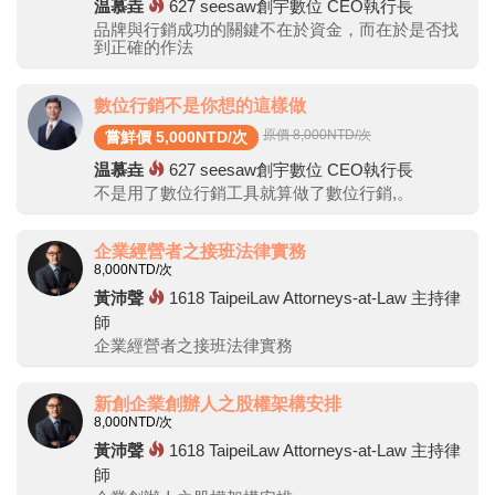
温慕垚
627
seesaw創宇數位 CEO執行長
品牌與行銷成功的關鍵不在於資金，而在於是否找
到正確的作法
數位行銷不是你想的這樣做
原價 8,000
NTD/次
嘗鮮價 5,000NTD/次
温慕垚
627
seesaw創宇數位 CEO執行長
不是用了數位行銷工具就算做了數位行銷,。
企業經營者之接班法律實務
8,000
NTD/次
黃沛聲
1618
TaipeiLaw​ Attorneys-at-Law 主持律
師
企業經營者之接班法律實務
新創企業創辦人之股權架構安排
8,000
NTD/次
黃沛聲
1618
TaipeiLaw​ Attorneys-at-Law 主持律
師