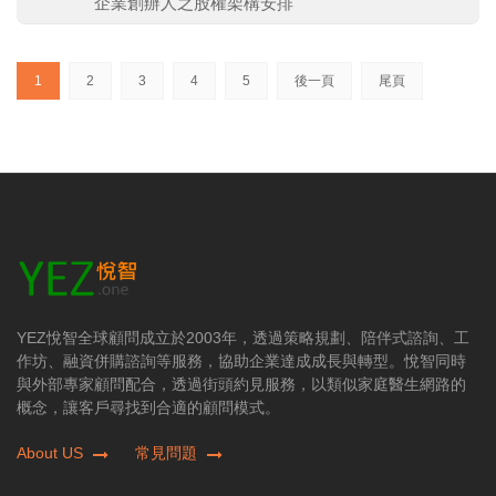
企業創辦人之股權架構安排
(current)
1
2
3
4
5
後一頁
尾頁
YEZ悅智全球顧問成立於2003年，透過策略規劃、陪伴式諮詢、工
作坊、融資併購諮詢等服務，協助企業達成成長與轉型。悅智同時
與外部專家顧問配合，透過街頭約見服務，以類似家庭醫生網路的
概念，讓客戶尋找到合適的顧問模式。
About US
常見問題