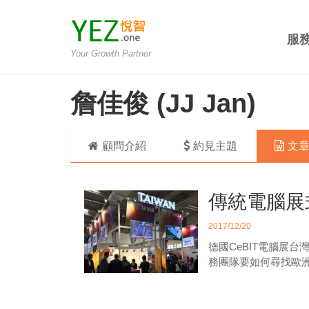
服
Your Growth Partner
詹佳俊 (JJ Jan)
顧問介紹
約見主題
文
傳統電腦展
2017/12/20
德國CeBIT電腦展
務團隊要如何尋找歐