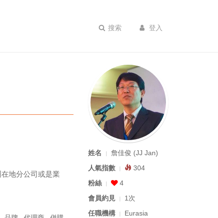
搜索
登入
姓名
詹佳俊 (JJ Jan)
人氣指數
304
洲在地分公司或是業
粉絲
4
會員約見
1次
任職機構
Eurasia
,
品牌
,
代理商
,
併購