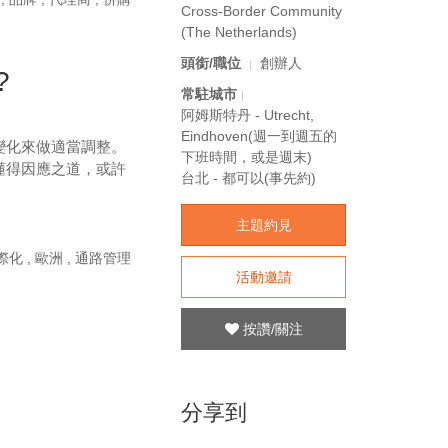
Cross-Border Community
(The Netherlands)
頭銜/職位
創辦人
?
常駐城市
阿姆斯特丹 - Utrecht,
Eindhoven(週一到週五的
變化來做適當調整。
下班時間，或是週末)
懂得因應之道，或許
台北 - 都可以(事先約)
主題約見
際化
,
歐洲
,
通路管理
活動邀請
按讚/關注
分享到