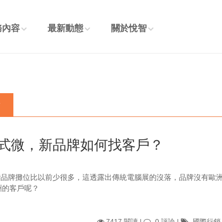
務內容
最新動態
關於悅智
章
式微，新品牌如何找客戶？
台灣品牌攤位比以前少很多，這透露出傳統電腦展的沒落，品牌沒有歐
洲的客戶呢？
7417 閱讀 |
0 評論
|
國際行銷